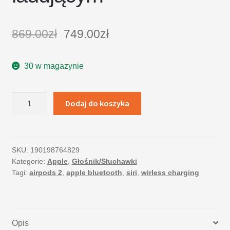
869.00
zł
749.00
zł
30 w magazynie
ilość
Dodaj do koszyka
Apple
AirPods
z
etui
SKU:
190198764829
Kategorie:
Apple
,
Głośnik/Słuchawki
bezprzewodowym
Tagi:
airpods 2
,
apple bluetooth
,
siri
,
wirless charging
ładującym
Opis