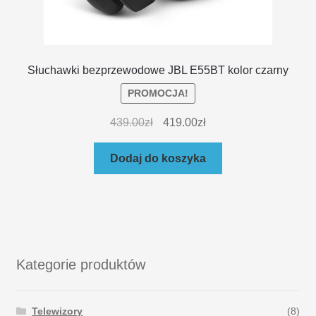
Słuchawki bezprzewodowe JBL E55BT kolor czarny
PROMOCJA!
439.00
zł
419.00
zł
Dodaj do koszyka
Kategorie produktów
Telewizory
(8)