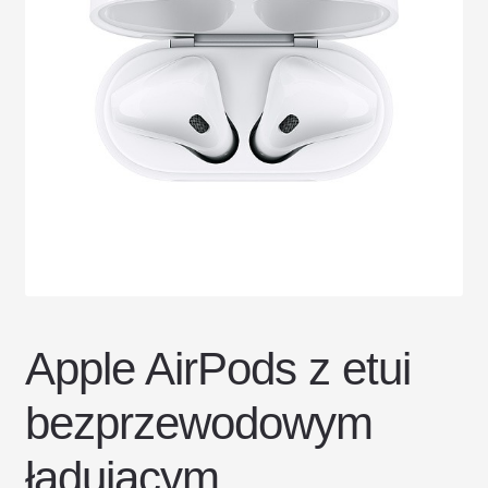
DOSTAWA I ZWROTY
POLITYKA PRYWATNOŚCI
REGULAMIN SKLEPU
Apple AirPods z etui
bezprzewodowym
ładującym