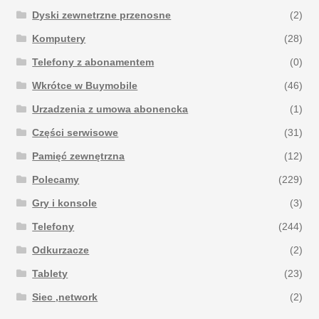
Dyski zewnetrzne przenosne
(2)
Komputery
(28)
Telefony z abonamentem
(0)
Wkrótce w Buymobile
(46)
Urzadzenia z umowa abonencka
(1)
Części serwisowe
(31)
Pamięć zewnętrzna
(12)
Polecamy
(229)
Gry i konsole
(3)
Telefony
(244)
Odkurzacze
(2)
Tablety
(23)
Siec ,network
(2)