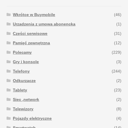
Wkrótce w Buymobile
(46)
Urzadzenia z umowa abonencka
(1)
Części serwisowe
(31)
Pamięć zewnętrzna
(12)
Polecamy
(229)
Gry i konsole
(3)
Telefony
(244)
Odkurzacze
(2)
Tablety
(23)
Siec ,network
(2)
Telewizory
(8)
Pojazdy elektryczne
(4)
Smartwatch
(14)