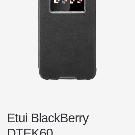
DOSTAWA I ZWROTY
POLITYKA PRYWATNOŚCI
REGULAMIN SKLEPU
Etui BlackBerry
DTEK60