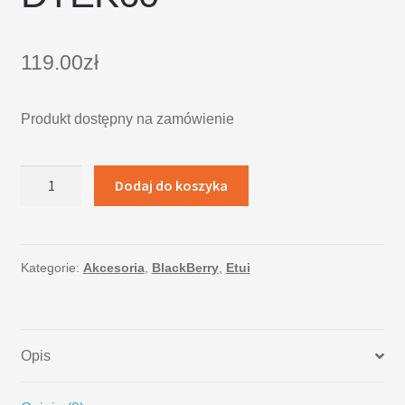
119.00
zł
Produkt dostępny na zamówienie
ilość
Dodaj do koszyka
Etui
BlackBerry
DTEK60
Kategorie:
Akcesoria
,
BlackBerry
,
Etui
Opis