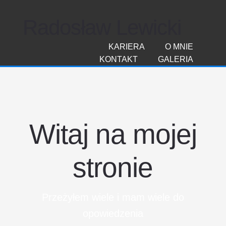
Radosław Lewicki
KARIERA
O MNIE
KONTAKT
GALERIA
Witaj na mojej
stronie
Przeżyłem wiele i mam wiele do
opowiedzenia