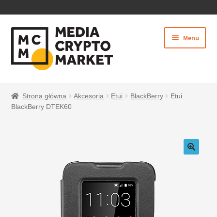
PRZEJDŹ
PRZEJDŹ
Menu
DO
DO
NAWIGACJI
TREŚCI
Rozwiń
SKLEP
menu
Strona główna
Akcesoria
Etui
BlackBerry
Etui
potom
BlackBerry DTEK60
BEZPIECZNE PŁATNOŚCI
O NAS