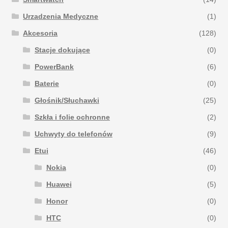
Urzadzenia Medyczne
(1)
Akcesoria
(128)
Stacje dokujące
(0)
PowerBank
(6)
Baterie
(0)
Głośnik/Słuchawki
(25)
Szkła i folie ochronne
(2)
Uchwyty do telefonów
(9)
Etui
(46)
Nokia
(0)
Huawei
(5)
Honor
(0)
HTC
(0)