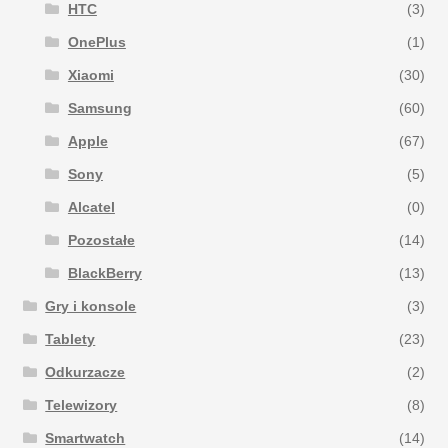
HTC
(3)
OnePlus
(1)
Xiaomi
(30)
Samsung
(60)
Apple
(67)
Sony
(5)
Alcatel
(0)
Pozostałe
(14)
BlackBerry
(13)
Gry i konsole
(3)
Tablety
(23)
Odkurzacze
(2)
Telewizory
(8)
Smartwatch
(14)