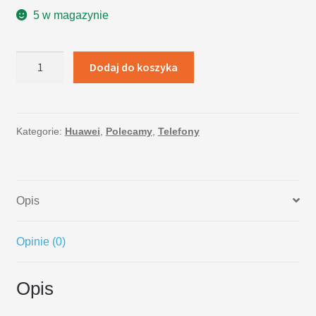
5 w magazynie
ilość
Dodaj do koszyka
Huawei
Mate
9
PRO
Kategorie:
Huawei
,
Polecamy
,
Telefony
128GB
-
kolor
Opis
srebrny
Opinie (0)
Opis