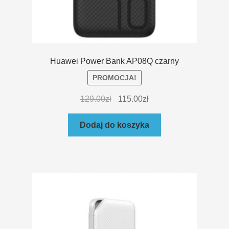
Huawei Power Bank AP08Q czarny
PROMOCJA!
129.00
zł
115.00
zł
Dodaj do koszyka