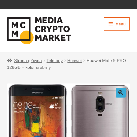
PRZEJDŹ
PRZEJDŹ
Menu
DO
DO
NAWIGACJI
TREŚCI
Rozwiń
SKLEP
menu
Strona główna
Telefony
Huawei
Huawei Mate 9 PRO
potom
128GB – kolor srebrny
BEZPIECZNE PŁATNOŚCI
O NAS