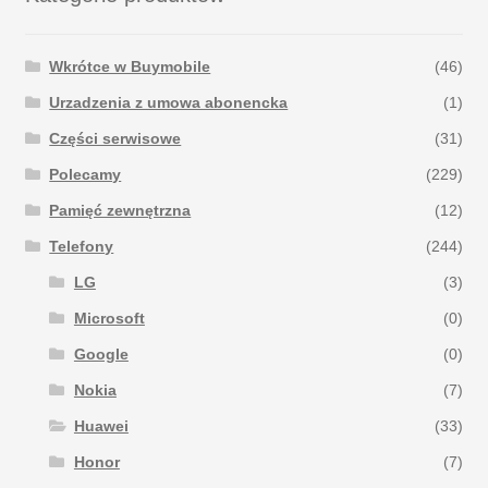
Wkrótce w Buymobile
(46)
Urzadzenia z umowa abonencka
(1)
Części serwisowe
(31)
Polecamy
(229)
Pamięć zewnętrzna
(12)
Telefony
(244)
LG
(3)
Microsoft
(0)
Google
(0)
Nokia
(7)
Huawei
(33)
Honor
(7)