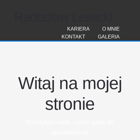
Radosław Lewicki
KARIERA
O MNIE
KONTAKT
GALERIA
Witaj na mojej
stronie
Przeżyłem wiele i mam wiele do
opowiedzenia