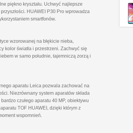
lne piękno kryształu. Uchwyć najlepsze
ję przyszłości. HUAWEI P30 Pro wprowadza
wykorzystaniem smartfonów.
yce wzorowanej na błękicie nieba,
y kolor światła i przestrzeni. Zachwyć się
niebem w samo południe, tajemniczą zorzą i
rnego aparatu Leica pozwala zachować na
łości. Niezrównany system aparatów składa
 bardzo czułego aparatu 40 MP, obiektywu
 aparatu TOF HUAWEI, dzięki którym z
 moment wspomnień.