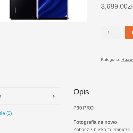
3,689.00
zł
ilość
Huawei
Smartfon
P30
PRO
Kategorie:
Huaw
Dual
SIM
8/256
GB
Opis
Czarny
s
P30 PRO
ie (0)
Fotografia na nowo
Zobacz z bliska tajemnicze 