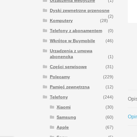
Urzadzenia Medyczne
(1)
Dyski zewnetrzne przenosne
(2)
Komputery
(28)
Telefony z abonamentem
(0)
Wkrótce w Buymobile
(46)
Urzadzenia z umowa
abonencka
(1)
Części serwisowe
(31)
Polecamy
(229)
Pamięć zewnętrzna
(12)
Telefony
(244)
Opi
Xiaomi
(30)
Opin
Samsung
(60)
Apple
(67)