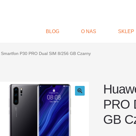
BLOG
O NAS
SKLEP
 Smartfon P30 PRO Dual SIM 8/256 GB Czarny
Huawe
PRO D
GB C