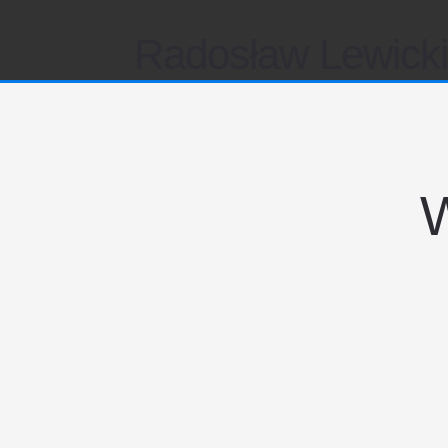
Radosław Lewick
W