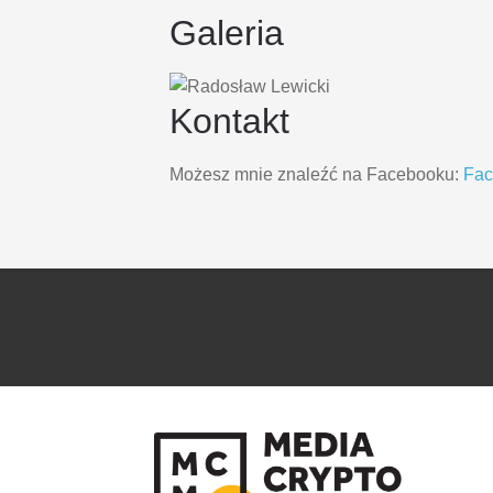
Galeria
Kontakt
Możesz mnie znaleźć na Facebooku:
Fa
PRZEJDŹ
PRZEJDŹ
DO
DO