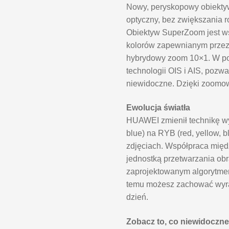
Nowy, peryskopowy obiektyw
optyczny, bez zwiększania ro
Obiektyw SuperZoom jest 
kolorów zapewnianym przez 
hybrydowy zoom 10×1. W poł
technologii OIS i AIS, pozwal
niewidoczne. Dzięki zoomow
Ewolucja światła
HUAWEI zmienił technikę wy
blue) na RYB (red, yellow, b
zdjęciach. Współpraca mi
jednostką przetwarzania obr
zaprojektowanym algorytmem
temu możesz zachować wyra
dzień.
Zobacz to, co niewidoczn