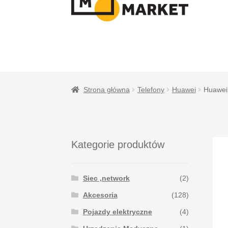
NAWIGACJI
TREŚCI
Strona główna
Telefony
Huawei
Huawei
Kategorie produktów
Siec ,network
(2)
Akcesoria
(128)
Pojazdy elektryczne
(4)