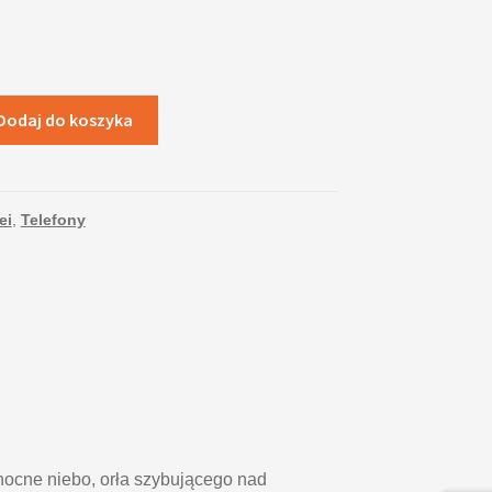
Dodaj do koszyka
ei
,
Telefony
nocne niebo, orła szybującego nad