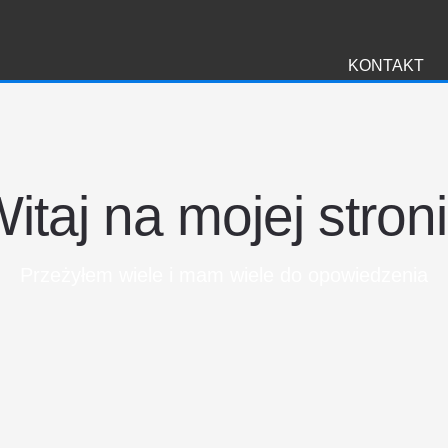
i
KONTAKT
itaj na mojej stron
Przeżyłem wiele i mam wiele do opowiedzenia