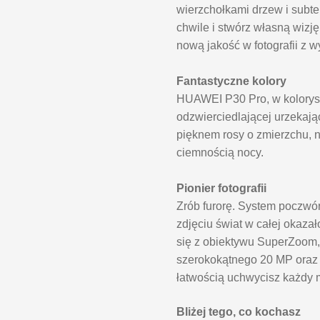
wierzchołkami drzew i subte
chwile i stwórz własną wiz
nową jakość w fotografii z 
Fantastyczne kolory
HUAWEI P30 Pro, w koloryst
odzwierciedlającej urzekając
pięknem rosy o zmierzchu, 
ciemnością nocy.
Pionier fotografii
Zrób furorę. System poczwó
zdjęciu świat w całej okaza
się z obiektywu SuperZoom,
szerokokątnego 20 MP oraz
łatwością uchwycisz każdy
Bliżej tego, co kochasz