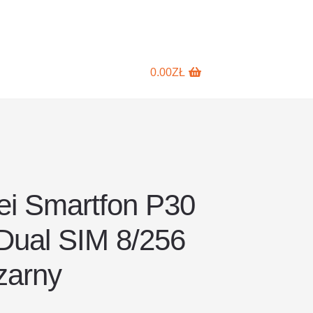
0.00
ZŁ
i Smartfon P30
ual SIM 8/256
zarny