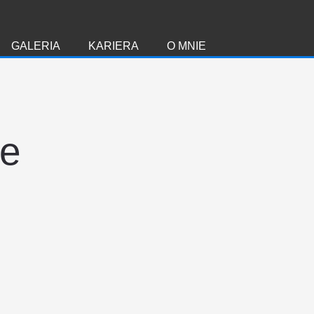
GALERIA
KARIERA
O MNIE
ie