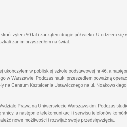
kończyłem 50 lat i zacząłem drugie pół wieku. Urodziłem się 
eszkali zanim przyszedłem na świat.
j ukończyłem w pobliskiej szkole podstawowej nr 46, a nastę
go w Warszawie. Podczas nauki przeszedłem poważną operacj
oły na Centrum Kształcenia Ustawicznego na ul. Noakowskieg
na Wydziale Prawa na Uniwersytecie Warszawskim. Podczas stu
anicy, a następnie telekomunikacji i serwisu telefonów komór
naleźć nowe możliwości i rozwijać swoje przedsięwzięcia.