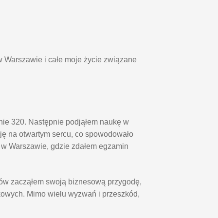
w Warszawie i całe moje życie związane
pnie 320. Następnie podjąłem naukę w
ę na otwartym sercu, co spowodowało
o w Warszawie, gdzie zdałem egzamin
diów zacząłem swoją biznesową przygodę,
kowych. Mimo wielu wyzwań i przeszkód,