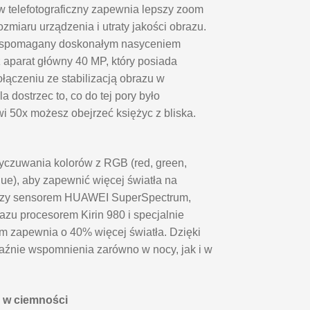
 telefotograficzny zapewnia lepszy zoom
zmiaru urządzenia i utraty jakości obrazu.
wspomagany doskonałym nasyceniem
aparat główny 40 MP, który posiada
ączeniu ze stabilizacją obrazu w
a dostrzec to, co do tej pory było
i 50x możesz obejrzeć księżyc z bliska.
czuwania kolorów z RGB (red, green,
lue), aby zapewnić więcej światła na
ędzy sensorem HUAWEI SuperSpectrum,
azu procesorem Kirin 980 i specjalnie
 zapewnia o 40% więcej światła. Dzięki
źnie wspomnienia zarówno w nocy, jak i w
e w ciemności