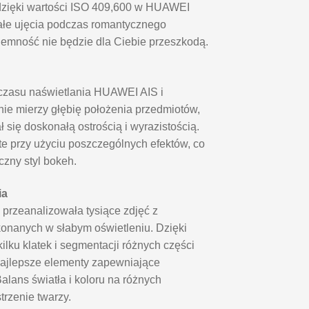
dzięki wartości ISO 409,600 w HUAWEI
łe ujęcia podczas romantycznego
iemność nie będzie dla Ciebie przeszkodą.
 czasu naświetlania HUAWEI AIS i
nie mierzy głębię położenia przedmiotów,
ł się doskonałą ostrością i wyrazistością.
e przy użyciu poszczególnych efektów, co
yczny styl bokeh.
ia
przeanalizowała tysiące zdjęć z
konanych w słabym oświetleniu. Dzięki
ilku klatek i segmentacji różnych części
 najlepsze elementy zapewniające
alans światła i koloru na różnych
rzenie twarzy.