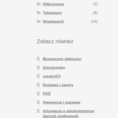
Odkurzacze
(2)
Telewizory
(8)
Smartwatch
(14)
Zobacz również
Bezpieczne płatności
bitcoinorder
creatorCV
Dostawa i zwroty
FAQ
Gwarancja i naprawa
Informacja o administratorze
danych osobowych