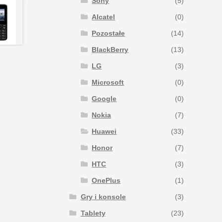
Sony
(5)
Alcatel
(0)
Pozostałe
(14)
BlackBerry
(13)
LG
(3)
Microsoft
(0)
Google
(0)
Nokia
(7)
Huawei
(33)
Honor
(7)
HTC
(3)
OnePlus
(1)
Gry i konsole
(3)
Tablety
(23)