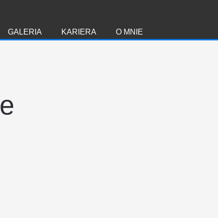
GALERIA
KARIERA
O MNIE
ie