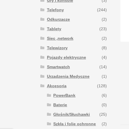
Gry i konsole
(3)
Telefony
(244)
Odkurzacze
(2)
Tablety
(23)
Siec ,network
(2)
Telewizory
(8)
Pojazdy elektryczne
(4)
Smartwatch
(14)
Urzadzenia Medyczne
(1)
Akcesoria
(128)
PowerBank
(6)
Baterie
(0)
Głośnik/Słuchawki
(25)
Szkła i folie ochronne
(2)