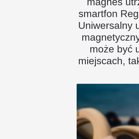
magnes utr
smartfon Reg
Uniwersalny
magnetyczny,
może być 
miejscach, ta