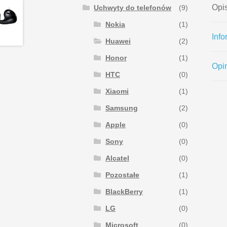
Opi
Uchwyty do telefonów
(9)
Nokia
(1)
Inf
Huawei
(2)
Honor
(1)
Opin
HTC
(0)
Xiaomi
(1)
Samsung
(2)
Apple
(0)
Sony
(0)
Alcatel
(0)
Pozostałe
(1)
BlackBerry
(1)
LG
(0)
Microsoft
(0)