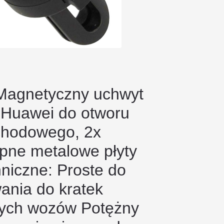
Magnetyczny uchwyt
 Huawei do otworu
hodowego, 2x
pne metalowe płyty
niczne: Proste do
nia do kratek
nych wozów Potężny