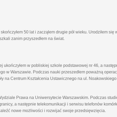
kończyłem 50 lat i zacząłem drugie pół wieku. Urodziłem się 
eszkali zanim przyszedłem na świat.
j ukończyłem w pobliskiej szkole podstawowej nr 46, a nastę
go w Warszawie. Podczas nauki przeszedłem poważną operacj
oły na Centrum Kształcenia Ustawicznego na ul. Noakowskieg
na Wydziale Prawa na Uniwersytecie Warszawskim. Podczas stu
anicy, a następnie telekomunikacji i serwisu telefonów komór
naleźć nowe możliwości i rozwijać swoje przedsięwzięcia.