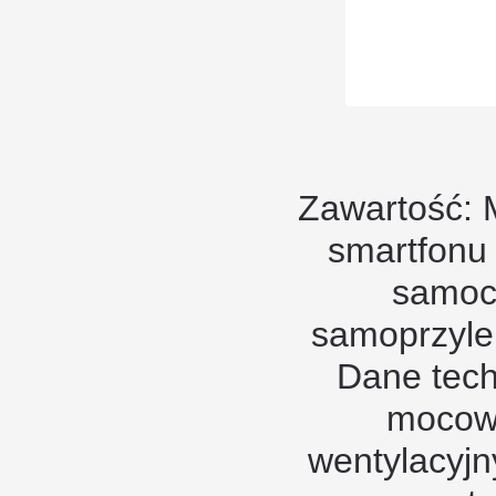
Zawartość: 
smartfonu
samoc
samoprzyle
Dane tech
mocowa
wentylacyj