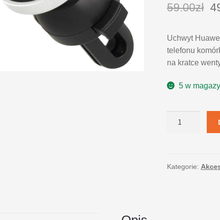
59.00
zł
4
Uchwyt Huawei
telefonu komór
na kratce wenty
5 w magazy
ilość
Huawei
Uchwyt
Magnetyczny
AF13
Kategorie:
Akces