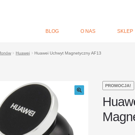
BLOG
O NAS
SKLEP
efonów
Huawei
Huawei Uchwyt Magnetyczny AF13
PROMOCJA!
Huawe
Magne