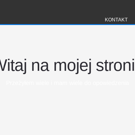
i
KONTAKT
itaj na mojej stron
Przeżyłem wiele i mam wiele do opowiedzenia