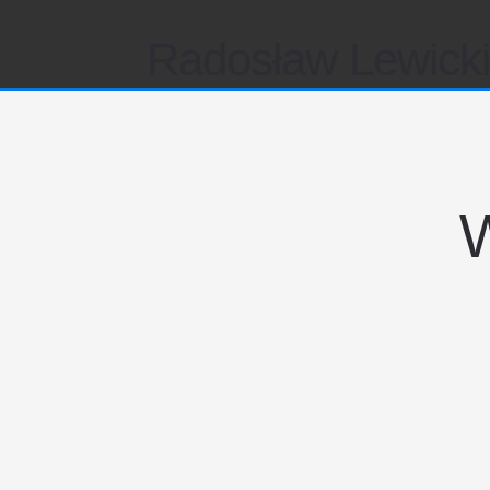
Radosław Lewick
W