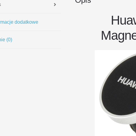
Opis
s
Hua
ormacje dodatkowe
Magne
ie (0)