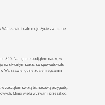
w Warszawie i całe moje życie związane
pnie 320. Następnie podjąłem naukę w
ę na otwartym sercu, co spowodowało
o w Warszawie, gdzie zdałem egzamin
diów zacząłem swoją biznesową przygodę,
kowych. Mimo wielu wyzwań i przeszkód,