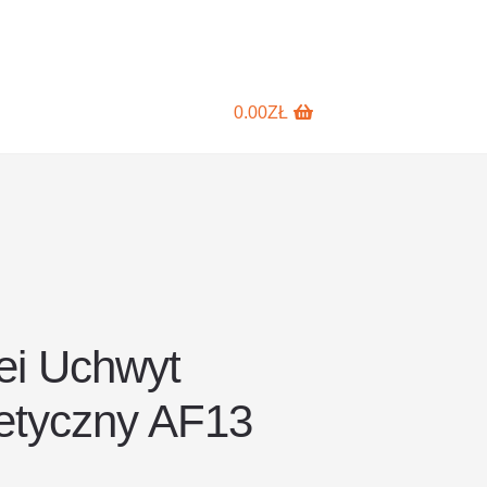
0.00
ZŁ
i Uchwyt
tyczny AF13