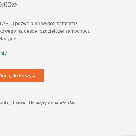
9.00
zł
 AF13 pozwala na wygodny montaż
kowego na desce rozdzielczej samochodu,
lacyjnej.
nie
Dodaj do koszyka
oria
,
Huawei
,
Uchwyty do telefonów