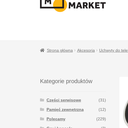
NAWIGACJI
TREŚCI
Strona główna
Akcesoria
Uchwyty do tel
Kategorie produktów
Części serwisowe
(31)
Pamięć zewnętrzna
(12)
Polecamy
(229)