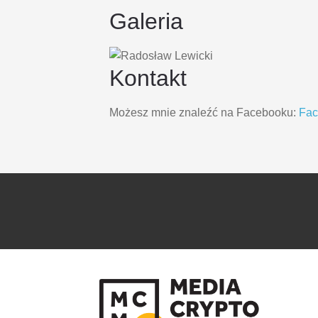
Galeria
Kontakt
Możesz mnie znaleźć na Facebooku:
Fa
PRZEJDŹ
PRZEJDŹ
DO
DO