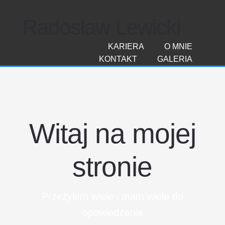
Radosław Lewicki
KARIERA
O MNIE
KONTAKT
GALERIA
Witaj na mojej
stronie
Przeżyłem wiele i mam wiele do
opowiedzenia