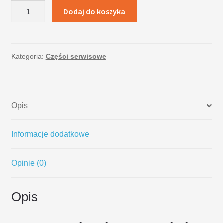
ilość
Dodaj do koszyka
LCD
Samsung
Galaxy
A3
Kategoria:
Części serwisowe
A310
złoty
Opis
Informacje dodatkowe
Opinie (0)
Opis