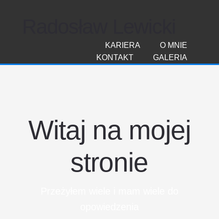
Radosław Lewicki
KARIERA
O MNIE
KONTAKT
GALERIA
Witaj na mojej
stronie
Przeżyłem wiele i mam wiele do
opowiedzenia