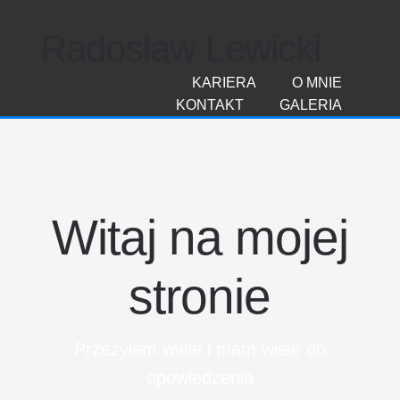
Radosław Lewicki
KARIERA
O MNIE
KONTAKT
GALERIA
Witaj na mojej
stronie
Przeżyłem wiele i mam wiele do
opowiedzenia