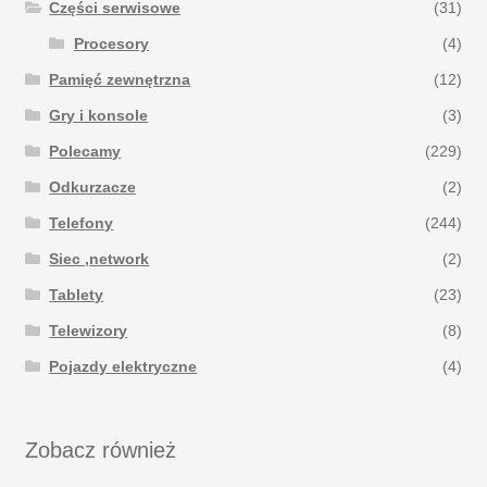
Części serwisowe
(31)
Procesory
(4)
Pamięć zewnętrzna
(12)
Gry i konsole
(3)
Polecamy
(229)
Odkurzacze
(2)
Telefony
(244)
Siec ,network
(2)
Tablety
(23)
Telewizory
(8)
Pojazdy elektryczne
(4)
Zobacz również