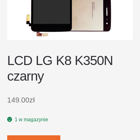
DOSTAWA I ZWROTY
POLITYKA PRYWATNOŚCI
REGULAMIN SKLEPU
LCD LG K8 K350N
czarny
149.00
zł
1 w magazynie