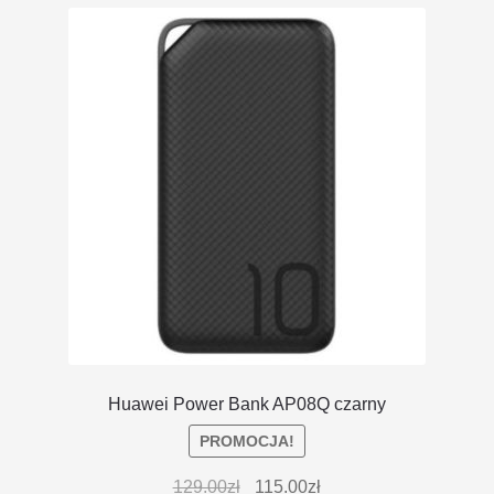
Huawei Power Bank AP08Q czarny
PROMOCJA!
129.00
zł
115.00
zł