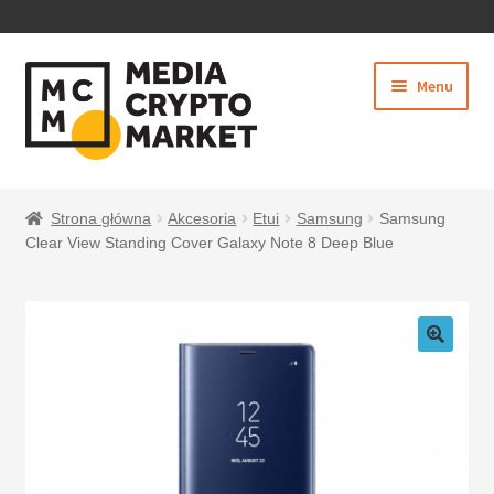
PRZEJDŹ
PRZEJDŹ
Menu
DO
DO
NAWIGACJI
TREŚCI
Rozwiń
SKLEP
menu
Strona główna
Akcesoria
Etui
Samsung
Samsung
potom
Clear View Standing Cover Galaxy Note 8 Deep Blue
BEZPIECZNE PŁATNOŚCI
O NAS