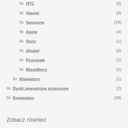
HTC
(0)
Xiaomi
(0)
Samsung
(29)
Apple
(4)
Sony
(1)
Alcatel
(0)
Pozostałe
(2)
BlackBerry
(5)
Klawiatury
(1)
Dyski zewnetrzne przenosne
(2)
Komputery
(28)
Zobacz również