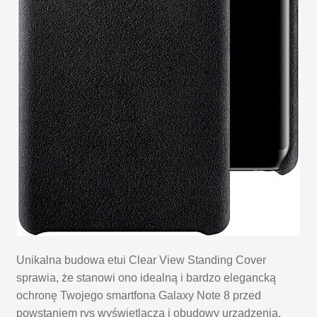
Unikalna budowa etui Clear View Standing Cover
sprawia, że stanowi ono idealną i bardzo elegancką
ochronę Twojego smartfona Galaxy Note 8 przed
powstaniem rys wyświetlacza i obudowy urządzenia.