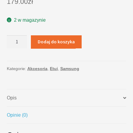
179.00
zł
2 w magazynie
ilość
Dodaj do koszyka
Samsung
Clear
View
Standing
Kategorie:
Akcesoria
,
Etui
,
Samsung
Cover
Galaxy
Note
Opis
8
Deep
Blue
Opinie (0)