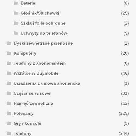
Baterie
(0)
Głośnik/Słuchawki
(25)
Szkła i folie ochronne
(2)
Uchwyty do telefonów
(9)
Dyski zewnetrzne przenosne
(2)
Komputery
(28)
Telefony z abonamentem
(0)
Wkrótce w Buymobile
(46)
Urzadzenia z umowa abonencka
(1)
Części serwisowe
(31)
Pamięć zewnętrzna
(12)
Polecamy
(229)
Gry i konsole
(3)
Telefony
(244)