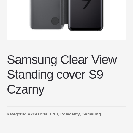
DOSTAWA I ZWROTY
POLITYKA PRYWATNOŚCI
REGULAMIN SKLEPU
Samsung Clear View
Standing cover S9
Czarny
Kategorie:
Akcesoria
,
Etui
,
Polecamy
,
Samsung