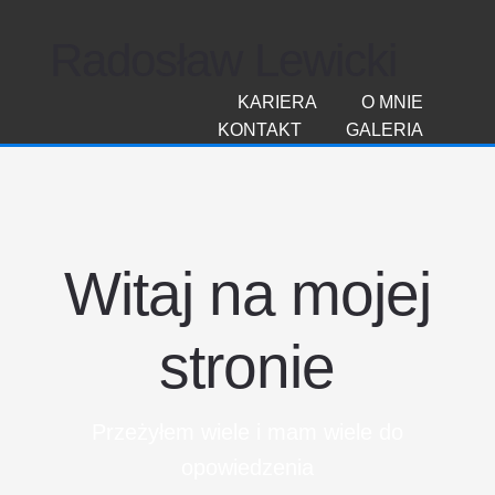
Radosław Lewicki
KARIERA
O MNIE
KONTAKT
GALERIA
Witaj na mojej
stronie
Przeżyłem wiele i mam wiele do
opowiedzenia