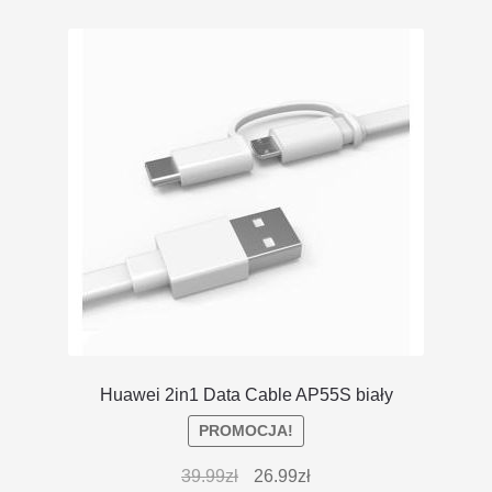
Huawei 2in1 Data Cable AP55S biały
PROMOCJA!
39.99
zł
26.99
zł