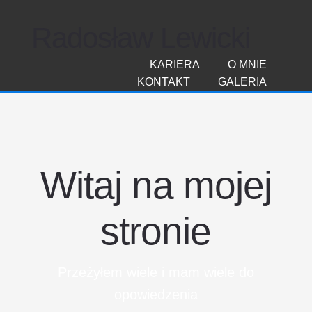
Radosław Lewicki
KARIERA
O MNIE
KONTAKT
GALERIA
Witaj na mojej
stronie
Przeżyłem wiele i mam wiele do
opowiedzenia