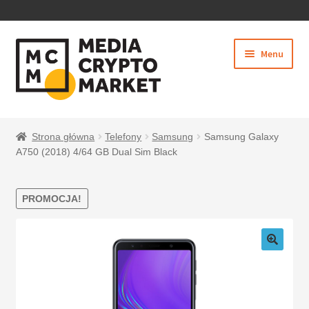
PRZEJDŹ
PRZEJDŹ
Menu
DO
DO
NAWIGACJI
TREŚCI
Rozwiń
SKLEP
menu
Strona główna
Telefony
Samsung
Samsung Galaxy
potom
A750 (2018) 4/64 GB Dual Sim Black
PROMOCJA!
BEZPIECZNE PŁATNOŚCI
O NAS