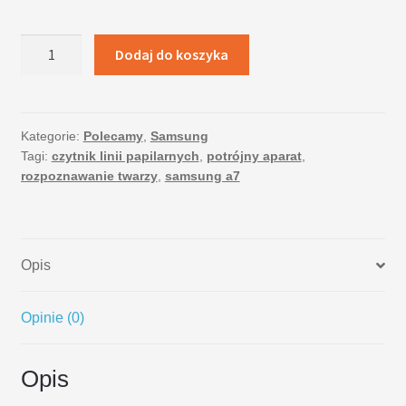
ilość
Dodaj do koszyka
Samsung
Galaxy
A750
(2018)
Kategorie:
Polecamy
,
Samsung
Tagi:
czytnik linii papilarnych
,
potrójny aparat
,
4/64
rozpoznawanie twarzy
,
samsung a7
GB
Dual
Sim
Black
Opis
Opinie (0)
Opis