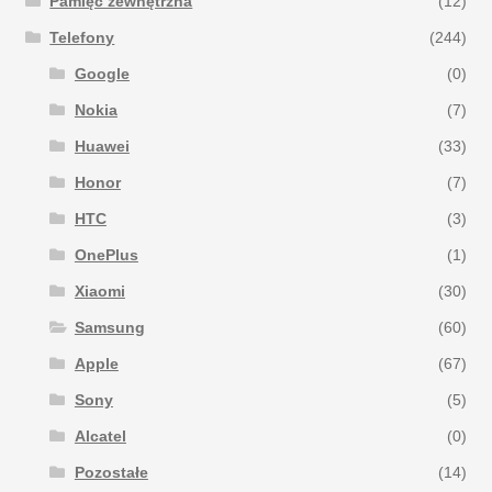
Pamięć zewnętrzna
(12)
Telefony
(244)
Google
(0)
Nokia
(7)
Huawei
(33)
Honor
(7)
HTC
(3)
OnePlus
(1)
Xiaomi
(30)
Samsung
(60)
Apple
(67)
Sony
(5)
Alcatel
(0)
Pozostałe
(14)