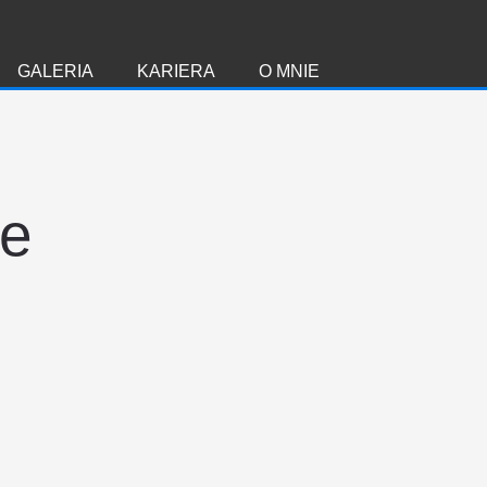
GALERIA
KARIERA
O MNIE
ie