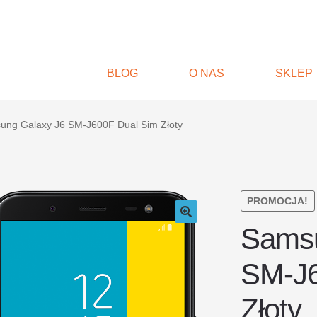
BLOG
O NAS
SKLEP
ung Galaxy J6 SM-J600F Dual Sim Złoty
PROMOCJA!
Samsu
SM-J6
Złoty