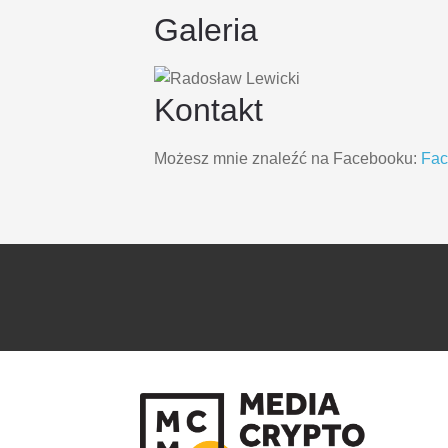
Galeria
Kontakt
Możesz mnie znaleźć na Facebooku:
Fa
PRZEJDŹ
PRZEJDŹ
DO
DO