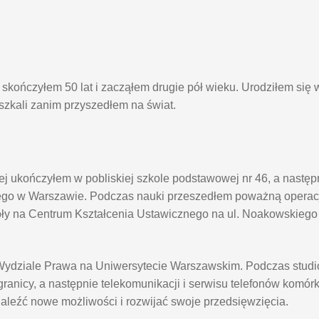
kończyłem 50 lat i zacząłem drugie pół wieku. Urodziłem się 
eszkali zanim przyszedłem na świat.
j ukończyłem w pobliskiej szkole podstawowej nr 46, a nastę
go w Warszawie. Podczas nauki przeszedłem poważną operacj
oły na Centrum Kształcenia Ustawicznego na ul. Noakowskieg
na Wydziale Prawa na Uniwersytecie Warszawskim. Podczas stu
anicy, a następnie telekomunikacji i serwisu telefonów komór
naleźć nowe możliwości i rozwijać swoje przedsięwzięcia.