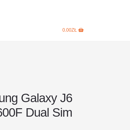
0.00
ZŁ
ng Galaxy J6
00F Dual Sim