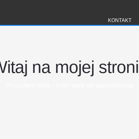
i
KONTAKT
itaj na mojej stron
Przeżyłem wiele i mam wiele do opowiedzenia