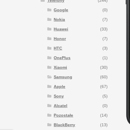
Telefony
(244)
Google
(0)
Nokia
(7)
Huawei
(33)
Honor
(7)
HTC
(3)
OnePlus
(1)
Xiaomi
(30)
Samsung
(60)
Apple
(67)
Sony
(5)
Alcatel
(0)
Pozostałe
(14)
BlackBerry
(13)