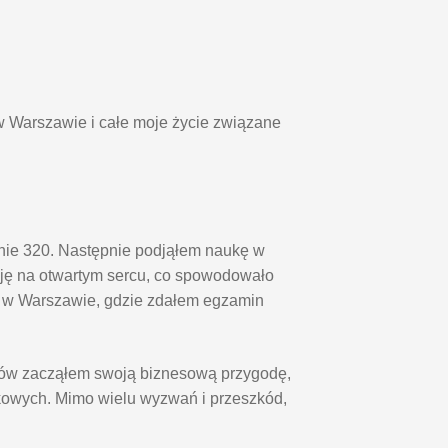
w Warszawie i całe moje życie związane
pnie 320. Następnie podjąłem naukę w
ę na otwartym sercu, co spowodowało
o w Warszawie, gdzie zdałem egzamin
diów zacząłem swoją biznesową przygodę,
kowych. Mimo wielu wyzwań i przeszkód,