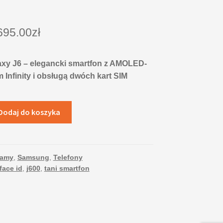
695.00
zł
xy J6 – elegancki smartfon z AMOLED-
Infinity i obsługą dwóch kart SIM
Dodaj do koszyka
camy
,
Samsung
,
Telefony
face id
,
j600
,
tani smartfon