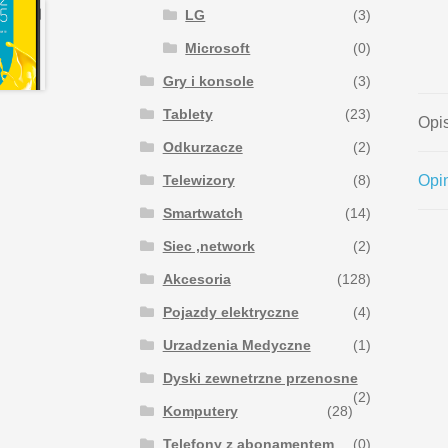
LG
(3)
Microsoft
(0)
Gry i konsole
(3)
Tablety
(23)
Opi
Odkurzacze
(2)
Opin
Telewizory
(8)
Smartwatch
(14)
Siec ,network
(2)
Akcesoria
(128)
Pojazdy elektryczne
(4)
Urzadzenia Medyczne
(1)
Dyski zewnetrzne przenosne
(2)
Komputery
(28)
Telefony z abonamentem
(0)