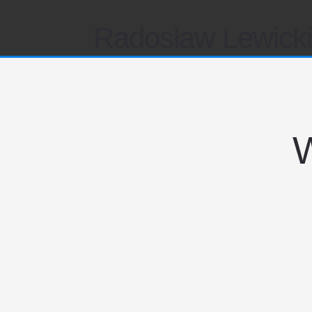
Radosław Lewick
W