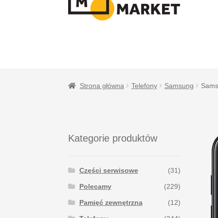
NAWIGACJI
TREŚCI
Strona główna
Telefony
Samsung
Sams
Kategorie produktów
Części serwisowe
(31)
Polecamy
(229)
Pamięć zewnętrzna
(12)