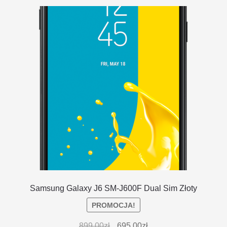
DOSTAWA I ZWROTY
POLITYKA PRYWATNOŚCI
REGULAMIN SKLEPU
Samsung Galaxy J6 SM-J600F Dual Sim Złoty
PROMOCJA!
899.00
zł
695.00
zł