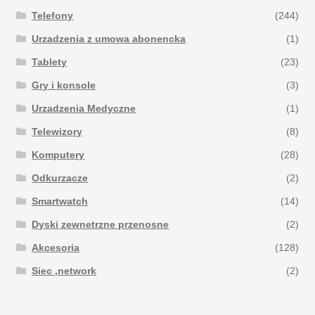
Telefony
(244)
Urzadzenia z umowa abonencka
(1)
Tablety
(23)
Gry i konsole
(3)
Urzadzenia Medyczne
(1)
Telewizory
(8)
Komputery
(28)
Odkurzacze
(2)
Smartwatch
(14)
Dyski zewnetrzne przenosne
(2)
Akcesoria
(128)
Siec ,network
(2)