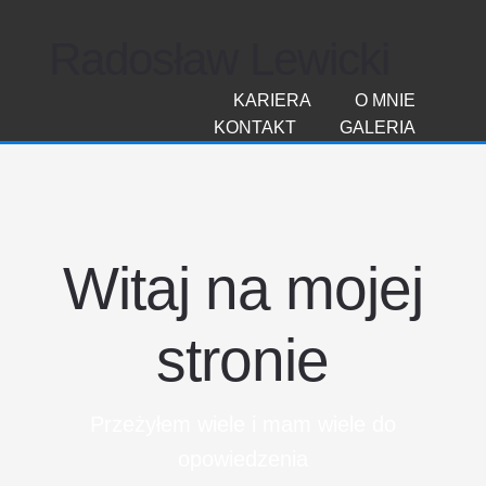
Radosław Lewicki
KARIERA
O MNIE
KONTAKT
GALERIA
Witaj na mojej
stronie
Przeżyłem wiele i mam wiele do
opowiedzenia