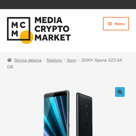
PRZEJDŹ
PRZEJDŹ
Menu
DO
DO
NAWIGACJI
TREŚCI
Rozwiń
SKLEP
menu
Strona główna
Telefony
Sony
SONY Xperia XZ3 64
potom
GB
BEZPIECZNE PŁATNOŚCI
O NAS