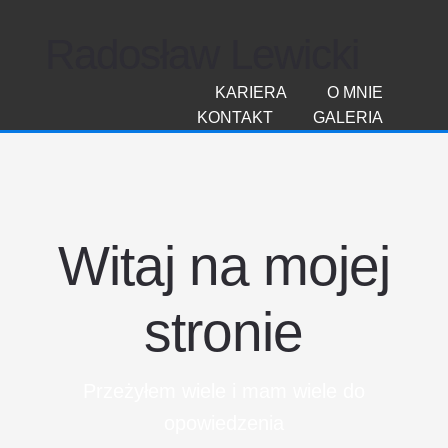
Radosław Lewicki
KARIERA
O MNIE
KONTAKT
GALERIA
Witaj na mojej
stronie
Przeżyłem wiele i mam wiele do
opowiedzenia