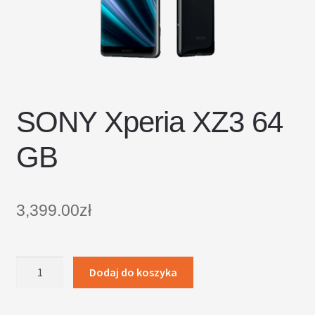
DOSTAWA I ZWROTY
POLITYKA PRYWATNOŚCI
REGULAMIN SKLEPU
SONY Xperia XZ3 64
GB
3,399.00
zł
ilość
Dodaj do koszyka
SONY
Xperia