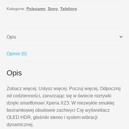
XZ3
64
Kategorie:
Polecamy
,
Sony
,
Telefony
GB
Opis
Opinie (0)
Opis
Zobacz więcej. Usłysz więcej. Poczuj więcej. Odpocznij
od codzienności, zanurzając się w świecie rozrywki
dzięki smartfonowi Xperia XZ3. W niezwykle smukłej
bezramkowej obudowie zachwyci Cię wyświetlacz
OLED HDR, głośniki stereo i system wibracji
dynamicznej.