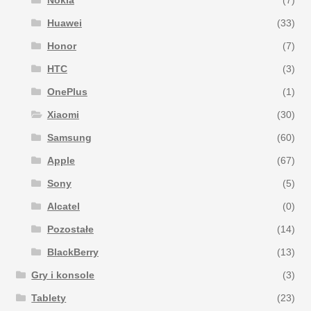
Nokia
(7)
Huawei
(33)
Honor
(7)
HTC
(3)
OnePlus
(1)
Xiaomi
(30)
Samsung
(60)
Apple
(67)
Sony
(5)
Alcatel
(0)
Pozostałe
(14)
BlackBerry
(13)
Gry i konsole
(3)
Tablety
(23)