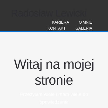
Radosław Lewicki
KARIERA
O MNIE
KONTAKT
GALERIA
Witaj na mojej
stronie
Przeżyłem wiele i mam wiele do
opowiedzenia