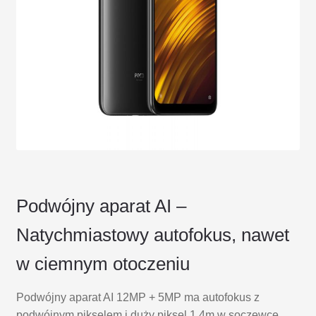
Podwójny aparat AI –
Natychmiastowy autofokus, nawet
w ciemnym otoczeniu
Podwójny aparat AI 12MP + 5MP ma autofokus z
podwójnym pikselem i duży piksel 1,4m w soczewce