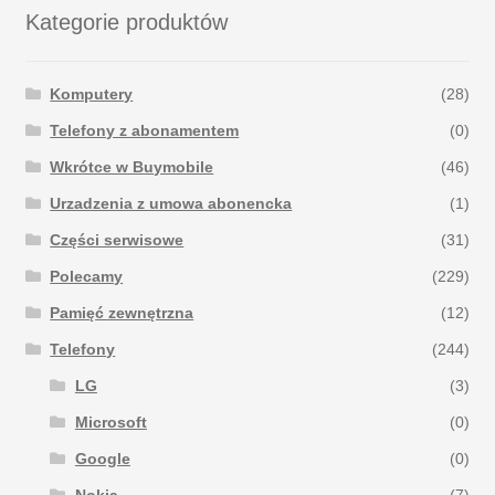
Kategorie produktów
Komputery
(28)
Telefony z abonamentem
(0)
Wkrótce w Buymobile
(46)
Urzadzenia z umowa abonencka
(1)
Części serwisowe
(31)
Polecamy
(229)
Pamięć zewnętrzna
(12)
Telefony
(244)
LG
(3)
Microsoft
(0)
Google
(0)