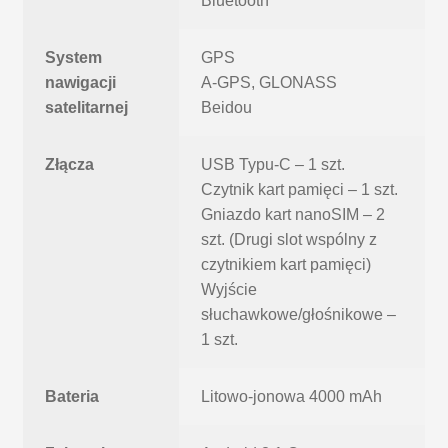
Bluetooth
System
GPS
nawigacji
A-GPS, GLONASS
satelitarnej
Beidou
Złącza
USB Typu-C – 1 szt.
Czytnik kart pamięci – 1 szt.
Gniazdo kart nanoSIM – 2
szt. (Drugi slot wspólny z
czytnikiem kart pamięci)
Wyjście
słuchawkowe/głośnikowe –
1 szt.
Bateria
Litowo-jonowa 4000 mAh