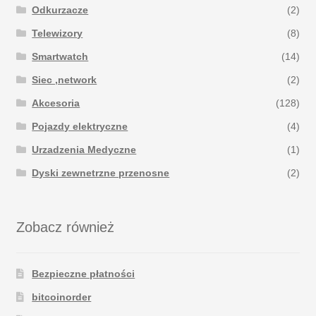
Odkurzacze
(2)
Telewizory
(8)
Smartwatch
(14)
Siec ,network
(2)
Akcesoria
(128)
Pojazdy elektryczne
(4)
Urzadzenia Medyczne
(1)
Dyski zewnetrzne przenosne
(2)
Zobacz również
Bezpieczne płatności
bitcoinorder