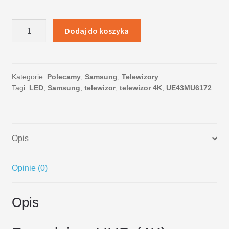
ilość
Dodaj do koszyka
Telewizor
UHD
4K
SAMSUNG
Kategorie:
Polecamy
,
Samsung
,
Telewizory
Tagi:
LED
,
Samsung
,
telewizor
,
telewizor 4K
,
UE43MU6172
LED
UE43MU6172
Opis
Opinie (0)
Opis