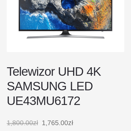
DOSTAWA I ZWROTY
POLITYKA PRYWATNOŚCI
REGULAMIN SKLEPU
Telewizor UHD 4K
SAMSUNG LED
UE43MU6172
1,800.00
zł
1,765.00
zł