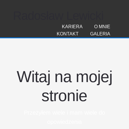
Radosław Lewicki
KARIERA
O MNIE
KONTAKT
GALERIA
Witaj na mojej
stronie
Przeżyłem wiele i mam wiele do
opowiedzenia