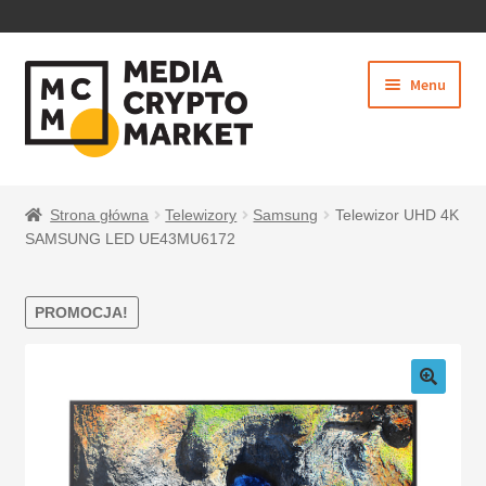
PRZEJDŹ
PRZEJDŹ
Menu
DO
DO
NAWIGACJI
TREŚCI
Rozwiń
SKLEP
menu
Strona główna
Telewizory
Samsung
Telewizor UHD 4K
potom
SAMSUNG LED UE43MU6172
PROMOCJA!
BEZPIECZNE PŁATNOŚCI
O NAS