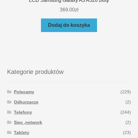
LCD Samsung Galaxy A3 A320 złoty
369.00
zł
Dodaj do koszyka
Kategorie produktów
Polecamy
(229)
Odkurzacze
(2)
Telefony
(244)
Siec ,network
(2)
Tablety
(23)