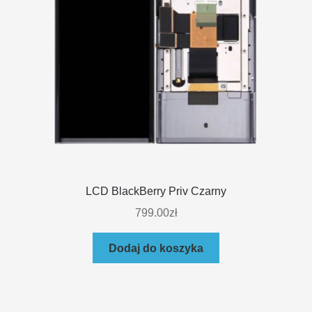
LCD BlackBerry Priv Czarny
799.00
zł
Dodaj do koszyka