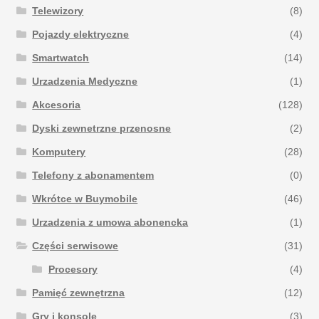
Telewizory
(8)
Pojazdy elektryczne
(4)
Smartwatch
(14)
Urzadzenia Medyczne
(1)
Akcesoria
(128)
Dyski zewnetrzne przenosne
(2)
Komputery
(28)
Telefony z abonamentem
(0)
Wkrótce w Buymobile
(46)
Urzadzenia z umowa abonencka
(1)
Części serwisowe
(31)
Procesory
(4)
Pamięć zewnętrzna
(12)
Gry i konsole
(3)