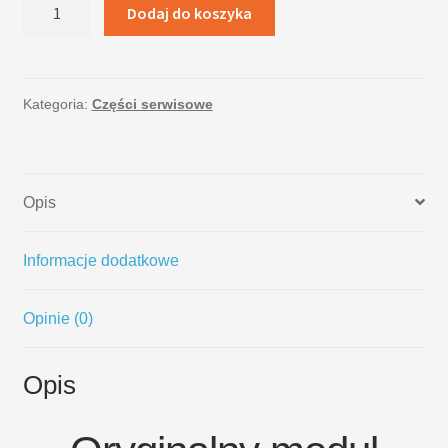
ilość
Dodaj do koszyka
LCD
Samsung
Galaxy
A3
Kategoria:
Części serwisowe
A300
czarny
Opis
Informacje dodatkowe
Opinie (0)
Opis