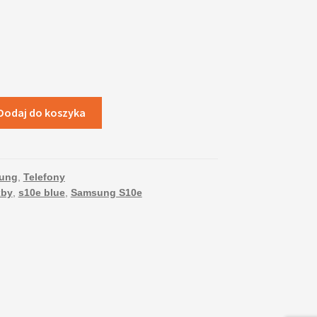
Dodaj do koszyka
ung
,
Telefony
xby
,
s10e blue
,
Samsung S10e