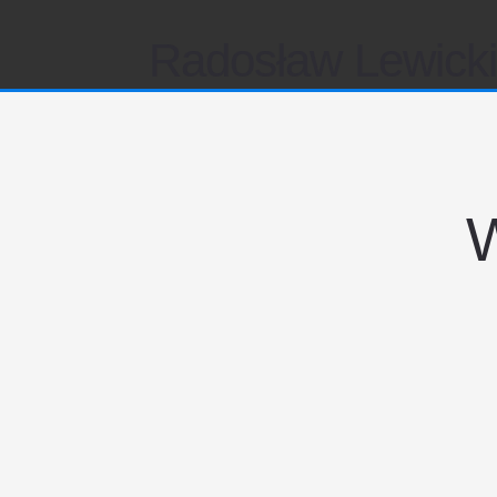
Radosław Lewick
W