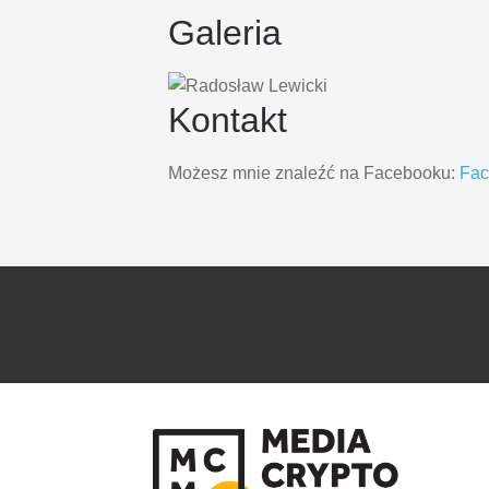
Galeria
Kontakt
Możesz mnie znaleźć na Facebooku:
Fa
PRZEJDŹ
PRZEJDŹ
DO
DO