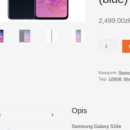
2,499.00
zł
ilość
Samsung
Smartfon
GALAXY
S10e
Kategorie:
Sams
Tagi:
129GB
,
Bi
Dual
Sim
128GB
Niebieski
(blue)
Opis
s
Samsung Galaxy S10e