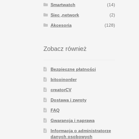
Smartwatch
(14)
Siec ,network
(2)
Akcesoria
(128)
Zobacz również
Bezpieczne płatności
bitcoinorder
creatorCV
Dostawa i zwroty
FAQ
Gwarancja i naprawa
Informacja o administratorze
danych osobowych