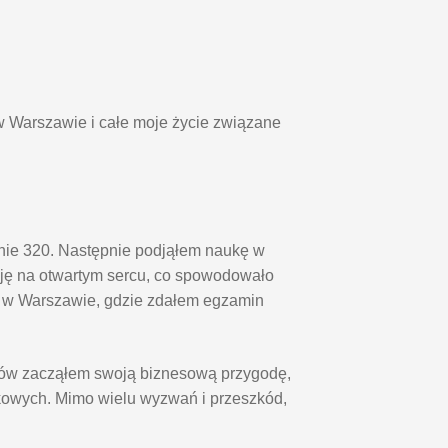
w Warszawie i całe moje życie związane
pnie 320. Następnie podjąłem naukę w
ę na otwartym sercu, co spowodowało
o w Warszawie, gdzie zdałem egzamin
diów zacząłem swoją biznesową przygodę,
kowych. Mimo wielu wyzwań i przeszkód,