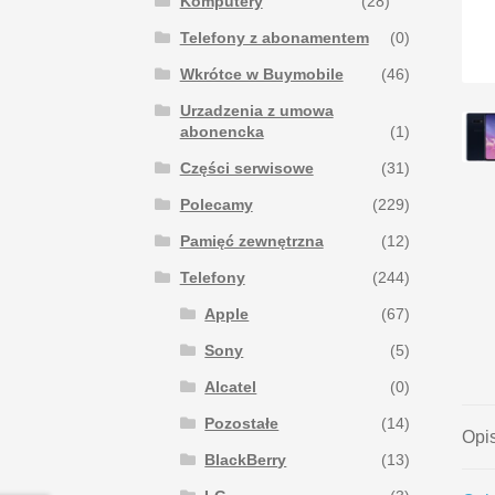
Komputery
(28)
Telefony z abonamentem
(0)
Wkrótce w Buymobile
(46)
Urzadzenia z umowa
abonencka
(1)
Części serwisowe
(31)
Polecamy
(229)
Pamięć zewnętrzna
(12)
Telefony
(244)
Apple
(67)
Sony
(5)
Alcatel
(0)
Pozostałe
(14)
Opi
BlackBerry
(13)