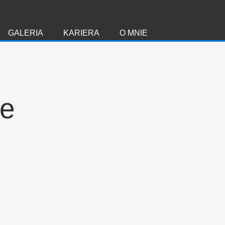
GALERIA
KARIERA
O MNIE
ie