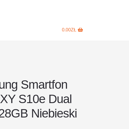
0.00
ZŁ
ng Smartfon
XY S10e Dual
28GB Niebieski