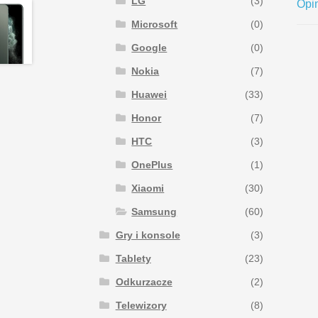
LG
(3)
Opin
Microsoft
(0)
Google
(0)
Nokia
(7)
Huawei
(33)
Honor
(7)
HTC
(3)
OnePlus
(1)
Xiaomi
(30)
Samsung
(60)
Gry i konsole
(3)
Tablety
(23)
Odkurzacze
(2)
Telewizory
(8)