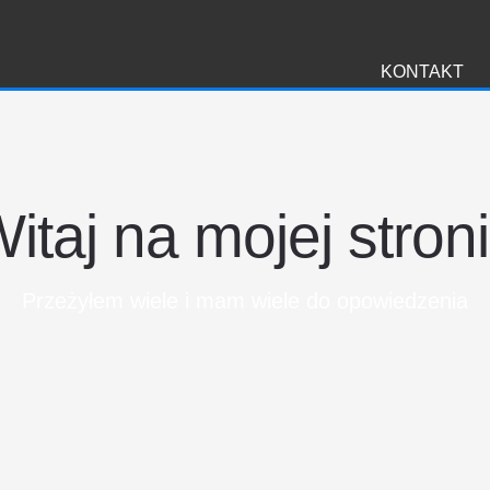
i
KONTAKT
itaj na mojej stron
Przeżyłem wiele i mam wiele do opowiedzenia