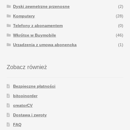
Dyski zewnetrzne przenosne
(2)
Komputery
(28)
Telefony z abonamentem
(0)
Wkrótce w Buymobile
(46)
Urzadzenia z umowa abonencka
(1)
Zobacz również
Bezpieczne płatności
bitcoinorder
creatorCV
Dostawa i zwroty
FAQ