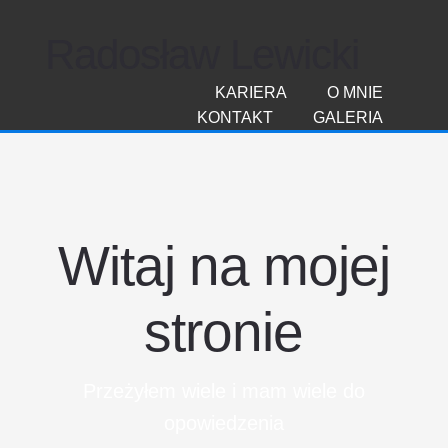
Radosław Lewicki
KARIERA
O MNIE
KONTAKT
GALERIA
Witaj na mojej
stronie
Przeżyłem wiele i mam wiele do
opowiedzenia