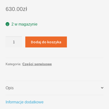
630.00
zł
2 w magazynie
ilość
Dodaj do koszyka
LCD
Samsung
Galaxy
S7
Kategoria:
Części serwisowe
G930
Czarny
Opis
Informacje dodatkowe